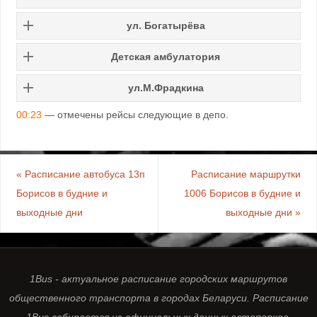
ул. Богатырёва
Детская амбулатория
ул.М.Фрадкина
00:23
— отмечены рейсы следующие в депо.
«
Расписание автобуса 13п
Расписание маршрутки
Борисов в будние и
1006 Борисов в будние и
выходные дни
выходные дни
»
1Bus - актуальное расписание городских маршрутов
общественного транспорта в городах Беларуси. Расписание
1Bus собирается из официальных данных автопарков,