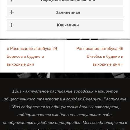
Залинейная
Юшкевичи
«
Расписание автобуса 24
Расписание автобуса 46
Борисов в будние и
Витебск в будние и
выходные дни
выходные дни
»
1Bus - актуальное расписание городских маршрутов
общественного транспорта в городах Беларуси. Расписание
1Bus собирается из официальных данных автопарков,
поддерживается ежедневно в актуальном виде,
отображается в удобном интерфейсе. Мы всегда открыты к