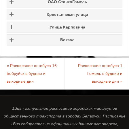
ОАО СтанкоГомель
Крестьянская улица
Улица Карповича
Вокзал
«
Расписание автобуса 16
Расписание автобуса 1
Бобруйск в будние и
Гомель в будние и
выходные дни
выходные дни
»
1Bus - актуальное расписание городских маршрутов
общественного транспорта в городах Беларуси. Расписание
1Bus собирается из официальных данных автопарков,