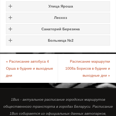
Улица Яроша
Лесхоз
Санаторий Березина
Больница №2
«
Расписание автобуса 4
Расписание маршрутки
Орша в будние и выходные
1008а Борисов в будние и
дни
выходные дни
»
1Bus - актуальное расписание городских маршрутов
общественного транспорта в городах Беларуси. Расписание
1Bus собирается из официальных данных автопарков,