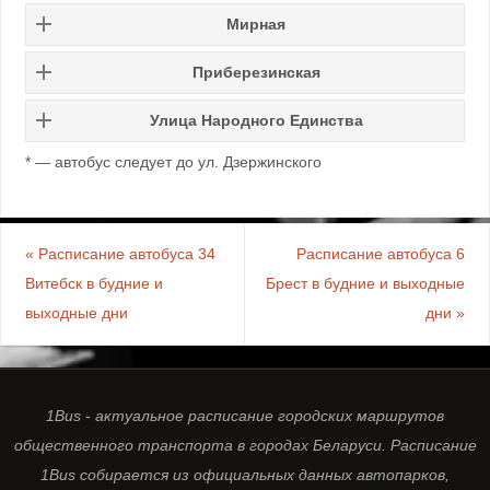
Мирная
Приберезинская
Улица Народного Единства
*
— автобус следует до ул. Дзержинского
«
Расписание автобуса 34
Расписание автобуса 6
Витебск в будние и
Брест в будние и выходные
выходные дни
дни
»
1Bus - актуальное расписание городских маршрутов
общественного транспорта в городах Беларуси. Расписание
1Bus собирается из официальных данных автопарков,