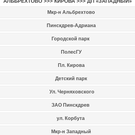
АЛЬБРЕХТОВО >>> КИРОВА >>> ДП «ЗАПАДНЫЙ»
Мкр-н Альбрехтово
Пинскдрев-Адриана
Городской парк
ПолесГУ
Пл. Кирова
Детский парк
Ул. Черняховского
ЗАО Пинскдрев
ул. Корбута
Мкр-н Западный