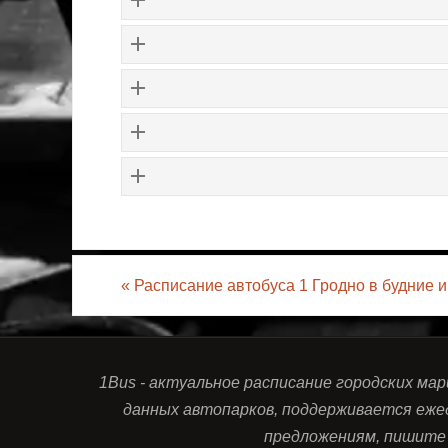
«
Расписание автобуса 1 Гродно в будние 
1Bus - актуальное расписание городских ма
данных автопарков, поддерживается еже
предложениям, пишите 