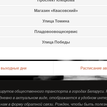
Проспект Клецкова
Магазин «Квасовский»
Улица Томина
Пладовоовощесервис
Улица Победы
и выходные дни
Расписание ав
ршрутов общественного транспорта в городах Беларуси.
дневно в актуальном виде, отображается в удобном инте
нам в форму обратной связи. Рожден, чтобы быть полезны