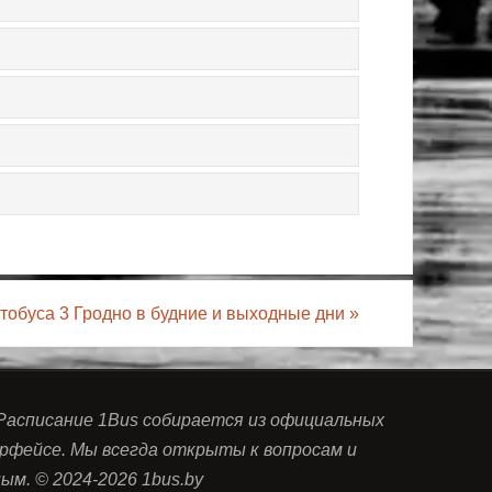
тобуса 3 Гродно в будние и выходные дни
»
 Расписание 1Bus собирается из официальных
рфейсе. Мы всегда открыты к вопросам и
м. © 2024-2026 1bus.by