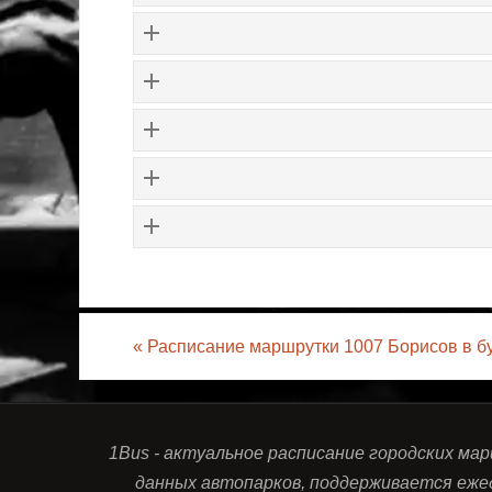
«
Расписание маршрутки 1007 Борисов в б
1Bus - актуальное расписание городских ма
данных автопарков, поддерживается еже