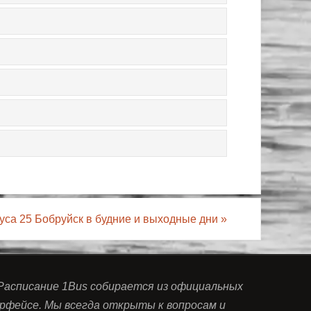
уса 25 Бобруйск в будние и выходные дни
»
 Расписание 1Bus собирается из официальных
рфейсе. Мы всегда открыты к вопросам и