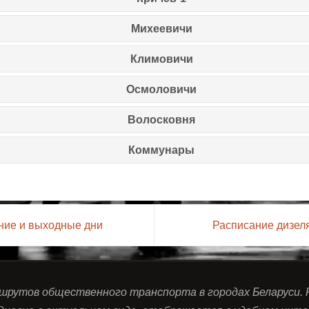
Михеевичи
Климовичи
Осмоловичи
Волосковня
Коммунары
ние и выходные дни
Расписание дизел
ршрутов общественного транспорта в городах Беларуси.