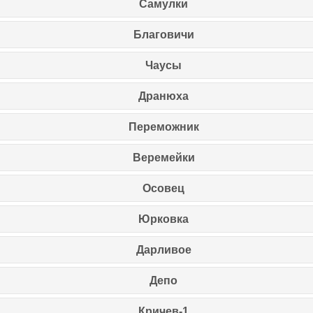
Самулки
Благовичи
Чаусы
Дранюха
Переможник
Веремейки
Осовец
Юрковка
Дарливое
Депо
Кричев-1