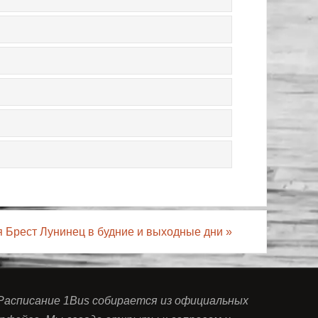
я Брест Лунинец в будние и выходные дни
»
 Расписание 1Bus собирается из официальных