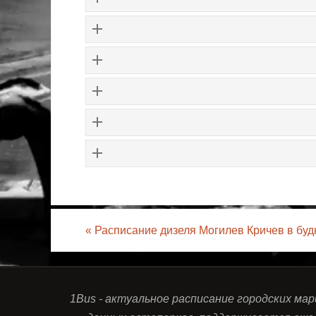
«
Расписание дизеля Могилев Кричев в буд
1Bus - актуальное расписание городских ма