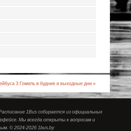
ейбуса 3 Гомель в будние и выходные дни
»
 Расписание 1Bus собирается из официальных
рфейсе. Мы всегда открыты к вопросам и
м. © 2024-2026 1bus.by