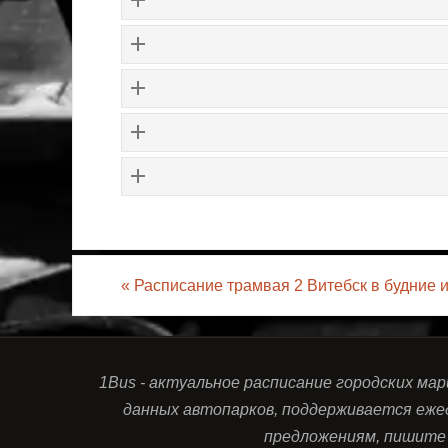
«
Расписание трамвая 2 Витебск в будние 
1Bus - актуальное расписание городских ма
данных автопарков, поддерживается еже
предложениям, пишите 