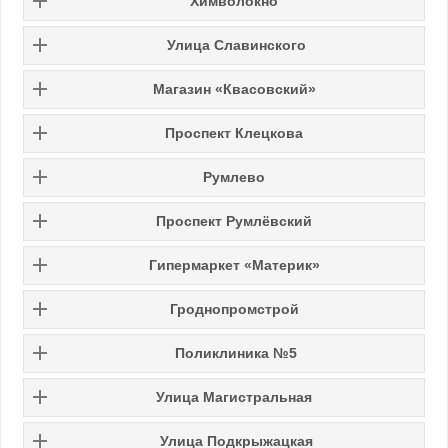
Химволокно
Улица Славинского
Магазин «Квасовский»
Проспект Клецкова
Румлево
Проспект Румлёвский
Гипермаркет «Материк»
Гроднопромстрой
Поликлиника №5
Улица Магистральная
Улица Подкрыжацкая