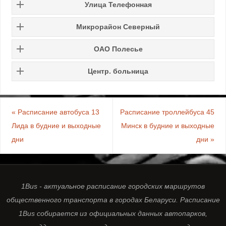
Улица
Телефонная
Микрорайон Северный
ОАО Полесье
Центр. больница
«
Расписание автобуса 13
Расписание троллейбуса 45
Лида в будние и выходные
Минск в будние и выходные
дни
дни
»
1Bus - актуальное расписание городских маршрутов
общественного транспорта в городах Беларуси. Расписание
1Bus собирается из официальных данных автопарков,