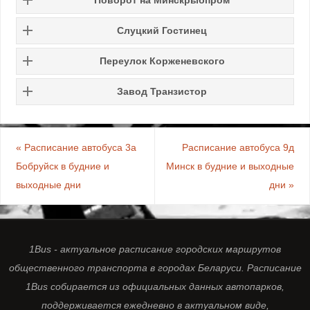
Слуцкий Гостинец
Переулок Корженевского
Завод Транзистор
«
Расписание автобуса 3а
Расписание автобуса 9д
Бобруйск в будние и
Минск в будние и выходные
выходные дни
дни
»
1Bus - актуальное расписание городских маршрутов
общественного транспорта в городах Беларуси. Расписание
1Bus собирается из официальных данных автопарков,
поддерживается ежедневно в актуальном виде,