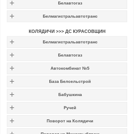
Белавтогаз
Белмагистральавтотранс
КОЛЯДИЧИ
>>> ДС КУРАСОВЩИН
Белмагистральавтотранс
Белавтогаз
Автокомбинат №5
База Белсельстрой
Бабушкина
Ручей
Поворот на Колядичи
Поворот на Минскрыбпром