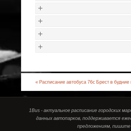
«
Расписание автобуса 76с Брест в будние
1Bus - актуальное расписание городских ма
данных автопарков, поддерживается еже
предложениям, пишите 