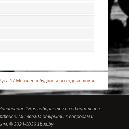
буса 17 Могилев в будние и выходные дни
»
 Расписание 1Bus собирается из официальных
рфейсе. Мы всегда открыты к вопросам и
м. © 2024-2026 1bus.by