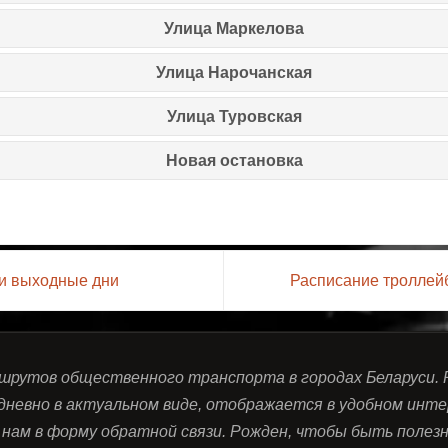
Улица Маркелова
Улица Нарочанская
Улица Туровская
Новая остановка
 и выходные дни
Расписание троллей
ршрутов общественного транспорта в городах Беларуси.
дневно в актуальном виде, отображается в удобном инте
нам в форму обратной связи. Рожден, чтобы быть полезны