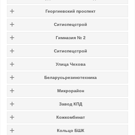
Георгиевский проспект
Ситиспецстрой
Гимназия № 2
Ситиспецстрой
Улица Чехова
Беларусьрезинотехника
Микрорайон
Завод КПД
Кожкомбинат
Кольцо БШК