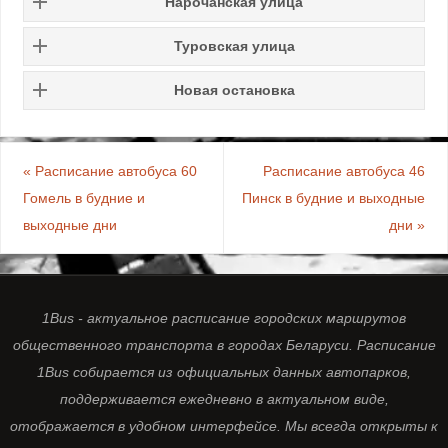
Нарочанская улица
Туровская улица
Новая остановка
«
Расписание автобуса 60
Расписание автобуса 46
Гомель в будние и
Пинск в будние и выходные
выходные дни
дни
»
1Bus - актуальное расписание городских маршрутов
общественного транспорта в городах Беларуси. Расписание
1Bus собирается из официальных данных автопарков,
поддерживается ежедневно в актуальном виде,
отображается в удобном интерфейсе. Мы всегда открыты к