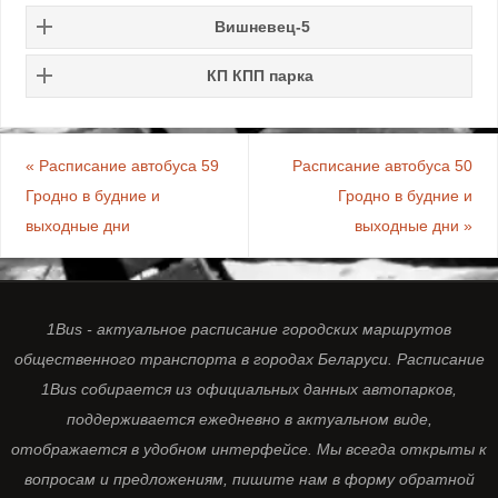
Вишневец-5
КП КПП парка
«
Расписание автобуса 59
Расписание автобуса 50
Гродно в будние и
Гродно в будние и
выходные дни
выходные дни
»
1Bus - актуальное расписание городских маршрутов
общественного транспорта в городах Беларуси. Расписание
1Bus собирается из официальных данных автопарков,
поддерживается ежедневно в актуальном виде,
отображается в удобном интерфейсе. Мы всегда открыты к
вопросам и предложениям, пишите нам в форму обратной