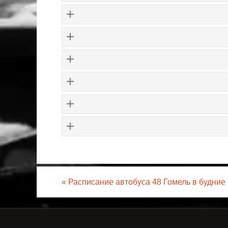
«
Расписание автобуса 48 Гомель в будние