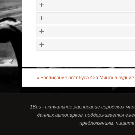
«
Расписание автобуса 43а Минск в будние
1Bus - актуальное расписание городских ма
данных автопарков, поддерживается еже
предложениям, пишите 