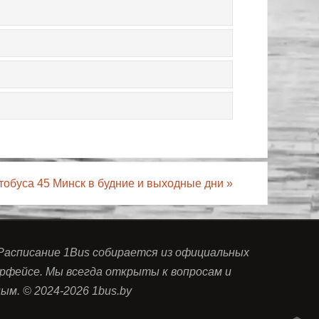
тобуса 45 Минск в будние и выходные дни
»
 Расписание 1Bus собирается из официальных
рфейсе. Мы всегда открыты к вопросам и
м. © 2024-2026 1bus.by