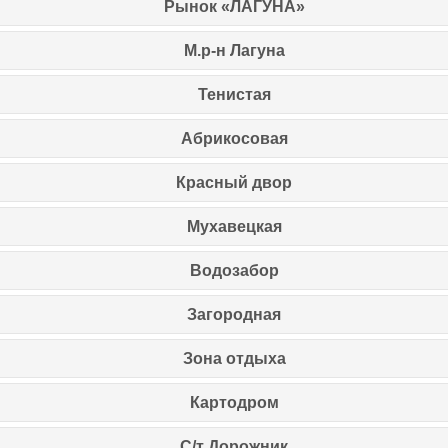
Рынок «ЛАГУНА»
М.р-н Лагуна
Тенистая
Абрикосовая
Красный двор
Мухавецкая
Водозабор
Загородная
Зона отдыха
Картодром
С/т Дорожник