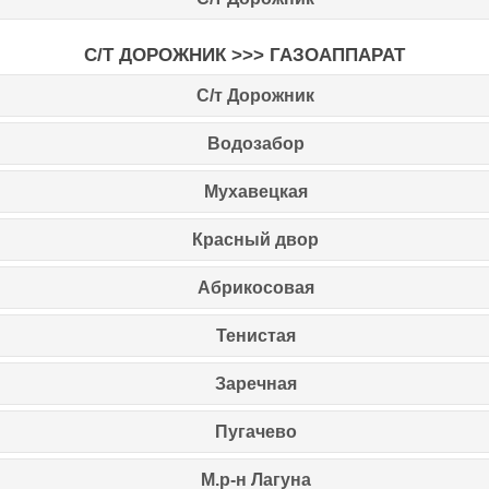
С/Т ДОРОЖНИК >>> ГАЗОАППАРАТ
С/т Дорожник
Водозабор
Мухавецкая
Красный двор
Абрикосовая
Тенистая
Заречная
Пугачево
М.р-н Лагуна