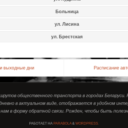
Больница
ул. Лисина
ул. Брестская
 и выходные дни
Расписание авт
ршрутов общественного транспорта в городах Беларуси.
дневно в актуальном виде, отображается в удобном инте
нам в форму обратной связи. Рожден, чтобы быть полезны
РАБОТАЕТ НА
PARABOLA
&
WORDPRESS.