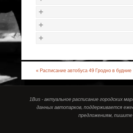
«
Расписание автобуса 49 Гродно в будние
1Bus - актуальное расписание городских ма
данных автопарков, поддерживается еже
предложениям, пишите 