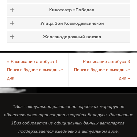
Кинотеатр «Победа»
Улица Зои Космодемьянской
Железнодорожный вокзал
«
Расписание автобуса 1
Расписание автобуса 3
Пинск в будние и выходные
Пинск в будние и выходные
дни
дни
»
1Bus - актуальное расписание городских маршрутов
общественного транспорта в городах Беларуси. Расписание
1Bus собирается из официальных данных автопарков,
поддерживается ежедневно в актуальном виде,