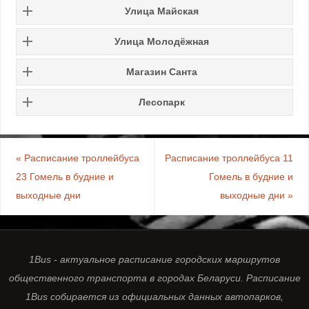
Улица Майская
Улица
Молодёжная
Магазин Санта
Лесопарк
«
Расписание троллейбуса
Расписание троллейбуса 11
23 Гомель в будние и
Гомель в будние и
выходные дни
выходные дни
»
1Bus - актуальное расписание городских маршрутов
общественного транспорта в городах Беларуси. Расписание
1Bus собирается из официальных данных автопарков,