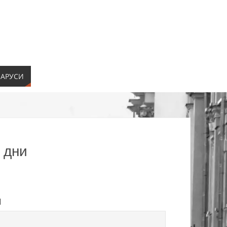
ЛАРУСИ
 дни
Й