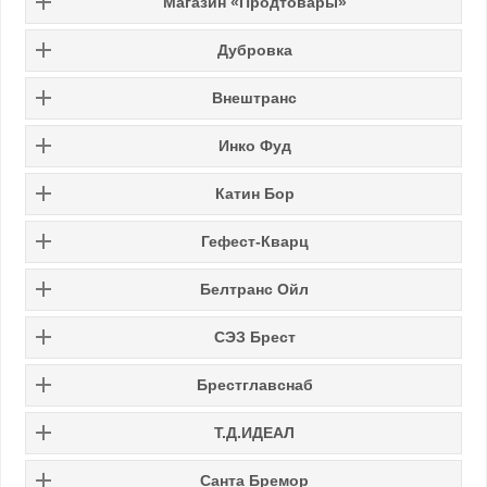
Магазин «Продтовары»
Дубровка
Внештранс
Инко Фуд
Катин Бор
Гефест-Кварц
Белтранс Ойл
СЭЗ Брест
Брестглавснаб
Т.Д.ИДЕАЛ
Санта Бремор