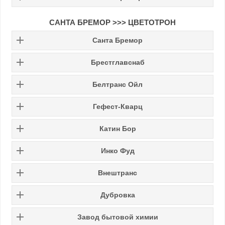
САНТА БРЕМОР >>> ЦВЕТОТРОН
Санта Бремор
Брестглавснаб
Белтранс Ойл
Гефест-Кварц
Катин Бор
Инко Фуд
Внештранс
Дубровка
Завод бытовой химии