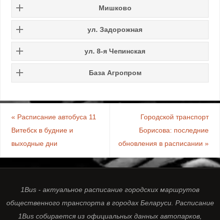
Мишково
ул. Задорожная
ул. 8-я Чепинская
База Агропром
«
Расписание автобуса 11
Городской транспорт
Витебск в будние и
Борисова: последние
выходные дни
обновления в расписании
»
1Bus - актуальное расписание городских маршрутов
общественного транспорта в городах Беларуси. Расписание
1Bus собирается из официальных данных автопарков,