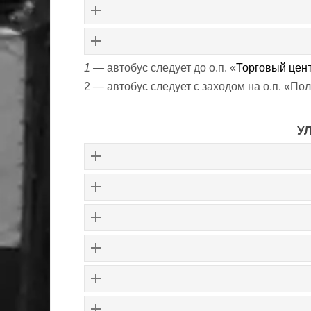
1 —
автобус следует до о.п. «
Торговый цен
2
—
автобус следует с заходом на о.п. «По
У