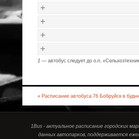
1
— автобус следует до о.п. «Сельхозтехни
«
Расписание автобуса 76 Бобруйск в будн
1Bus - актуальное расписание городских ма
данных автопарков, поддерживается еже