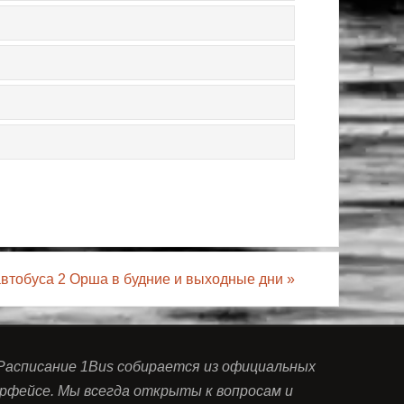
втобуса 2 Орша в будние и выходные дни
»
 Расписание 1Bus собирается из официальных
рфейсе. Мы всегда открыты к вопросам и