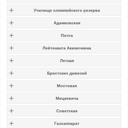
Училище олимпийского резерва
Адамковская
Почта
Лейтенанта Акимочкина
Летная
Брестских дивизий
Мостовая
Мицкевича
Советская
Газоаппарат