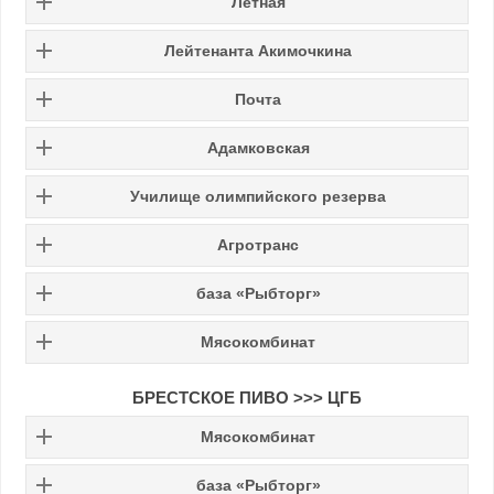
Летная
Лейтенанта Акимочкина
Почта
Адамковская
Училище олимпийского резерва
Агротранс
база «Рыбторг»
Мясокомбинат
БРЕСТСКОЕ ПИВО >>> ЦГБ
Мясокомбинат
база «Рыбторг»