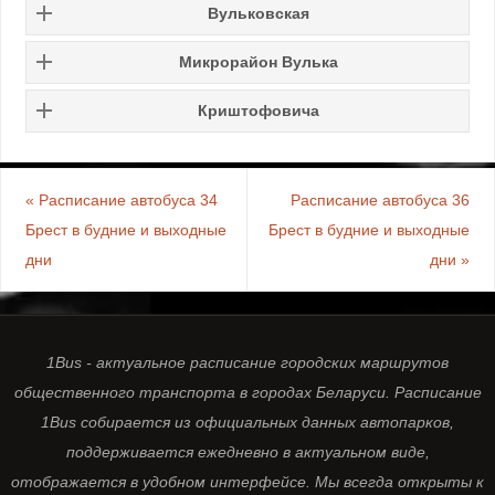
Вульковская
Микрорайон Вулька
Криштофовича
«
Расписание автобуса 34
Расписание автобуса 36
Брест в будние и выходные
Брест в будние и выходные
дни
дни
»
1Bus - актуальное расписание городских маршрутов
общественного транспорта в городах Беларуси. Расписание
1Bus собирается из официальных данных автопарков,
поддерживается ежедневно в актуальном виде,
отображается в удобном интерфейсе. Мы всегда открыты к